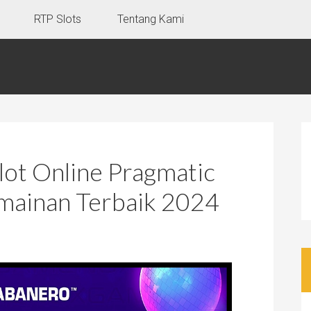
RTP Slots
Tentang Kami
lot Online Pragmatic
rmainan Terbaik 2024