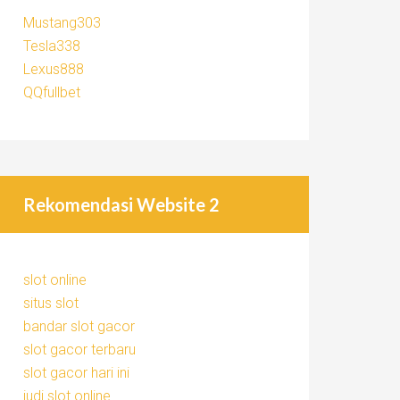
Mustang303
Tesla338
Lexus888
QQfullbet
Rekomendasi Website 2
slot online
situs slot
bandar slot gacor
slot gacor terbaru
slot gacor hari ini
judi slot online