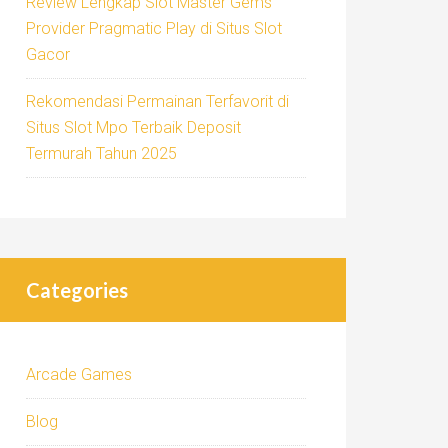
Review Lengkap Slot Master Gems
Provider Pragmatic Play di Situs Slot
Gacor
Rekomendasi Permainan Terfavorit di
Situs Slot Mpo Terbaik Deposit
Termurah Tahun 2025
Categories
Arcade Games
Blog