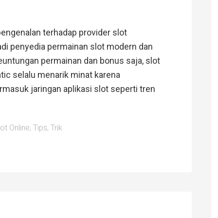
pengenalan terhadap provider slot
di penyedia permainan slot modern dan
untungan permainan dan bonus saja, slot
tic selalu menarik minat karena
masuk jaringan aplikasi slot seperti tren
lot Online
,
Tips
,
Trik