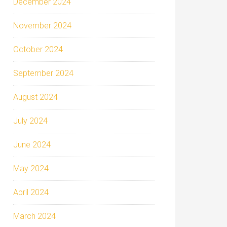
December 2024
November 2024
October 2024
September 2024
August 2024
July 2024
June 2024
May 2024
April 2024
March 2024