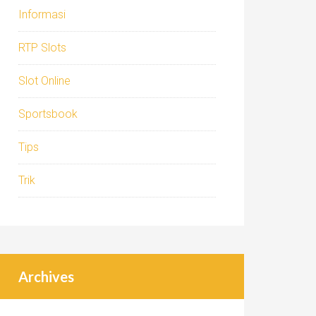
Informasi
RTP Slots
Slot Online
Sportsbook
Tips
Trik
Archives