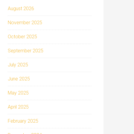
August 2026
November 2025
October 2025
September 2025
July 2025
June 2025
May 2025
April 2025
February 2025