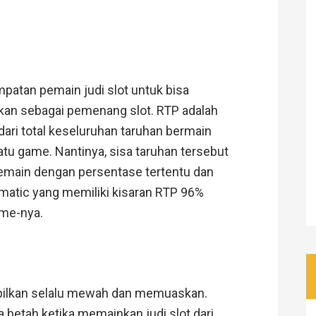
.
patan pemain judi slot untuk bisa
an sebagai pemenang slot. RTP adalah
 dari total keseluruhan taruhan bermain
satu game.
Nantinya, sisa taruhan tersebut
pemain dengan persentase tertentu dan
gmatic yang memiliki kisaran RTP 96%
ame-nya.
mpilkan selalu mewah dan memuaskan.
a betah ketika memainkan judi slot dari