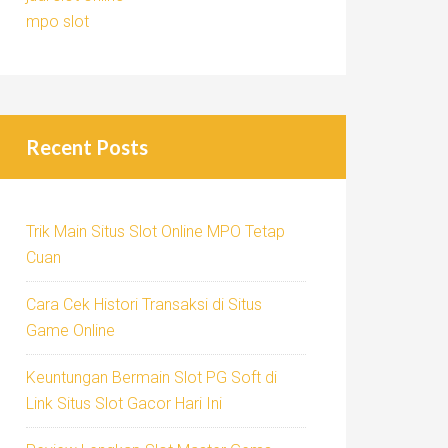
mpo slot
Recent Posts
Trik Main Situs Slot Online MPO Tetap
Cuan
Cara Cek Histori Transaksi di Situs
Game Online
Keuntungan Bermain Slot PG Soft di
Link Situs Slot Gacor Hari Ini