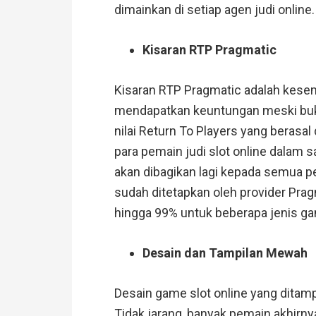
dimainkan di setiap agen judi online
Kisaran RTP Pragmatic
Kisaran RTP Pragmatic adalah kesem
mendapatkan keuntungan meski buk
nilai Return To Players yang berasal
para pemain judi slot online dalam 
akan dibagikan lagi kepada semua 
sudah ditetapkan oleh provider Pra
hingga 99% untuk beberapa jenis g
Desain dan Tampilan Mewah
Desain game slot online yang dita
Tidak jarang, banyak pemain akhirny