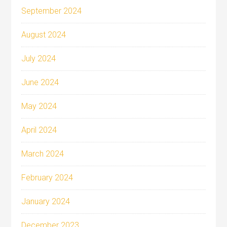
September 2024
August 2024
July 2024
June 2024
May 2024
April 2024
March 2024
February 2024
January 2024
December 2023