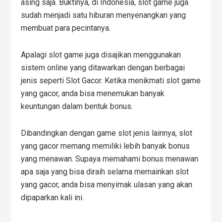
asing saja. Buktinya, di Indonesia, slot game juga
sudah menjadi satu hiburan menyenangkan yang
membuat para pecintanya.
Apalagi slot game juga disajikan menggunakan
sistem online yang ditawarkan dengan berbagai
jenis seperti Slot Gacor.
Ketika menikmati slot game
yang gacor, anda bisa menemukan banyak
keuntungan dalam bentuk bonus.
Dibandingkan dengan game slot jenis lainnya, slot
yang gacor memang memiliki lebih banyak bonus
yang menawan. Supaya memahami bonus menawan
apa saja yang bisa diraih selama memainkan slot
yang gacor, anda bisa menyimak ulasan yang akan
dipaparkan kali ini.