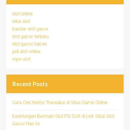
slot online
situs slot
bandar slot gacor
slot gacor terbaru
slot gacor hari ini
judi slot online
mpo slot
Recent Posts
Cara Cek Histori Transaksi di Situs Game Online
Keuntungan Bermain Slot PG Soft di Link Situs Slot
Gacor Hari Ini