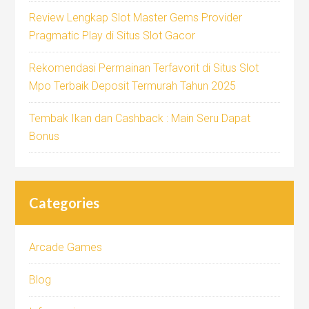
Review Lengkap Slot Master Gems Provider
Pragmatic Play di Situs Slot Gacor
Rekomendasi Permainan Terfavorit di Situs Slot
Mpo Terbaik Deposit Termurah Tahun 2025
Tembak Ikan dan Cashback : Main Seru Dapat
Bonus
Categories
Arcade Games
Blog