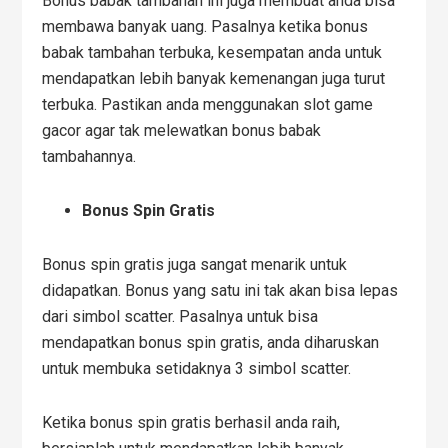
Bonus babak tambahan ini juga membuat anda bisa
membawa banyak uang. Pasalnya ketika bonus
babak tambahan terbuka, kesempatan anda untuk
mendapatkan lebih banyak kemenangan juga turut
terbuka. Pastikan anda menggunakan slot game
gacor agar tak melewatkan bonus babak
tambahannya.
Bonus Spin Gratis
Bonus spin gratis juga sangat menarik untuk
didapatkan. Bonus yang satu ini tak akan bisa lepas
dari simbol scatter. Pasalnya untuk bisa
mendapatkan bonus spin gratis, anda diharuskan
untuk membuka setidaknya 3 simbol scatter.
Ketika bonus spin gratis berhasil anda raih,