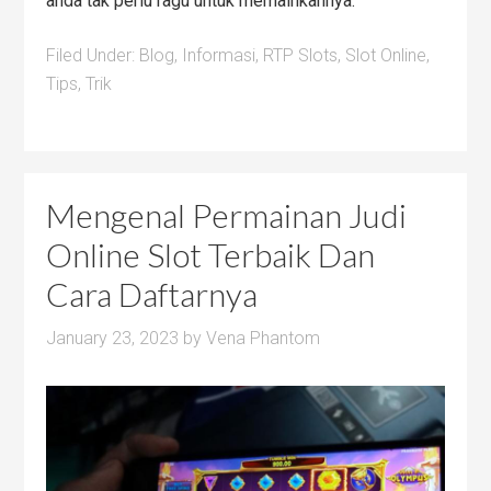
anda tak perlu ragu untuk memainkannya.
Filed Under:
Blog
,
Informasi
,
RTP Slots
,
Slot Online
,
Tips
,
Trik
Mengenal Permainan Judi
Online Slot Terbaik Dan
Cara Daftarnya
January 23, 2023
by
Vena Phantom