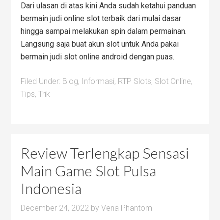
Dari ulasan di atas kini Anda sudah ketahui panduan
bermain judi online slot terbaik dari mulai dasar
hingga sampai melakukan spin dalam permainan.
Langsung saja buat akun slot untuk Anda pakai
bermain judi slot online android dengan puas.
Filed Under:
Blog
,
Informasi
,
RTP Slots
,
Slot Online
,
Tips
,
Trik
Review Terlengkap Sensasi
Main Game Slot Pulsa
Indonesia
December 24, 2022
by
Vena Phantom