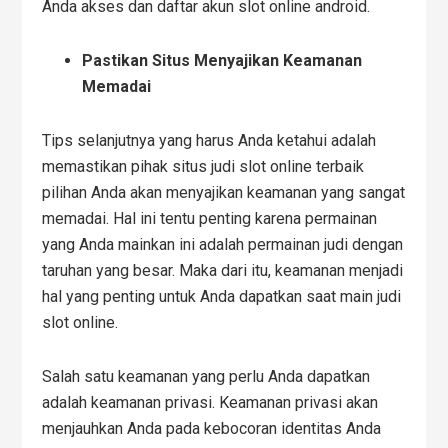
Anda akses dan daftar akun slot online android.
Pastikan Situs Menyajikan Keamanan
Memadai
Tips selanjutnya yang harus Anda ketahui adalah
memastikan pihak situs judi slot online terbaik
pilihan Anda akan menyajikan keamanan yang sangat
memadai. Hal ini tentu penting karena permainan
yang Anda mainkan ini adalah permainan judi dengan
taruhan yang besar. Maka dari itu, keamanan menjadi
hal yang penting untuk Anda dapatkan saat main judi
slot online.
Salah satu keamanan yang perlu Anda dapatkan
adalah keamanan privasi. Keamanan privasi akan
menjauhkan Anda pada kebocoran identitas Anda