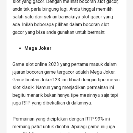
slot yang gacor. Dengan melihat bocoran slot gacor,
anda tak perlu bingung lagi. Anda tinggal memilih
salah satu dari sekian banyaknya slot gacor yang
ada. Inilah beberapa pilihan dalam bocoran slot
gacor yang bisa anda gunakan untuk bermain:
Mega Joker
Game slot online 2023 yang pertama masuk dalam
jajaran bocoran game tergacor adalah Mega Joker.
Game buatan Joker123 ini dibuat dengan tipe mesin
slot klasik. Namun yang menjadikan permainan ini
begitu menarik bukan hanya tipe mesinnya saja tapi
juga RTP yang dibekalkan di dalamnya.
Permainan yang diciptakan dengan RTP 99% ini
memang patut untuk dicoba. Apalagi game ini juga