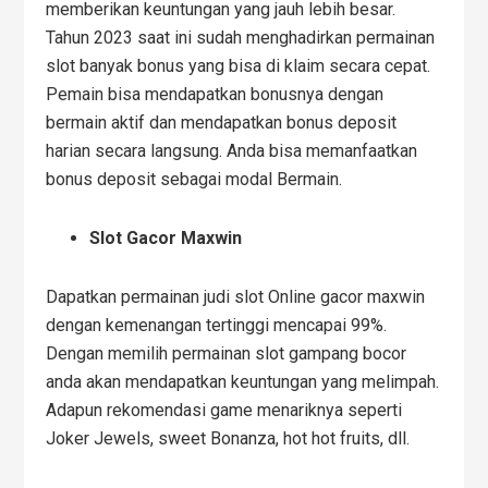
memberikan keuntungan yang jauh lebih besar.
Tahun 2023 saat ini sudah menghadirkan permainan
slot banyak bonus yang bisa di klaim secara cepat.
Pemain bisa mendapatkan bonusnya dengan
bermain aktif dan mendapatkan bonus deposit
harian secara langsung. Anda bisa memanfaatkan
bonus deposit sebagai modal Bermain.
Slot Gacor Maxwin
Dapatkan permainan judi slot Online gacor maxwin
dengan kemenangan tertinggi mencapai 99%.
Dengan memilih permainan slot gampang bocor
anda akan mendapatkan keuntungan yang melimpah.
Adapun rekomendasi game menariknya seperti
Joker Jewels, sweet Bonanza, hot hot fruits, dll.