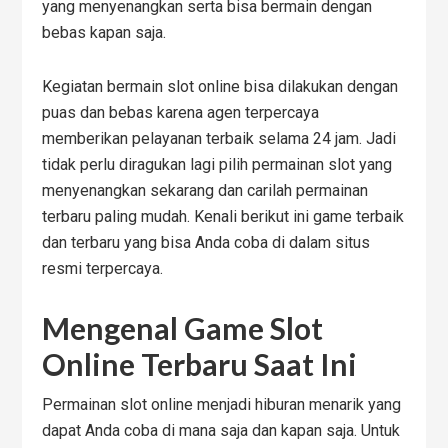
yang menyenangkan serta bisa bermain dengan
bebas kapan saja.
Kegiatan bermain slot online bisa dilakukan dengan
puas dan bebas karena agen terpercaya
memberikan pelayanan terbaik selama 24 jam. Jadi
tidak perlu diragukan lagi pilih permainan slot yang
menyenangkan sekarang dan carilah permainan
terbaru paling mudah. Kenali berikut ini game terbaik
dan terbaru yang bisa Anda coba di dalam situs
resmi terpercaya.
Mengenal Game Slot
Online Terbaru Saat Ini
Permainan slot online menjadi hiburan menarik yang
dapat Anda coba di mana saja dan kapan saja. Untuk