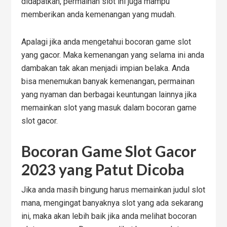
didapatkan, permainan slot ini juga mampu
memberikan anda kemenangan yang mudah.
Apalagi jika anda mengetahui bocoran game slot
yang gacor. Maka kemenangan yang selama ini anda
dambakan tak akan menjadi impian belaka. Anda
bisa menemukan banyak kemenangan, permainan
yang nyaman dan berbagai keuntungan lainnya jika
memainkan slot yang masuk dalam bocoran game
slot gacor.
Bocoran Game Slot Gacor
2023 yang Patut Dicoba
Jika anda masih bingung harus memainkan judul slot
mana, mengingat banyaknya slot yang ada sekarang
ini, maka akan lebih baik jika anda melihat bocoran