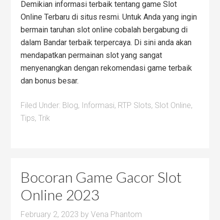
Demikian informasi terbaik tentang game Slot
Online Terbaru di situs resmi. Untuk Anda yang ingin
bermain taruhan slot online cobalah bergabung di
dalam Bandar terbaik terpercaya. Di sini anda akan
mendapatkan permainan slot yang sangat
menyenangkan dengan rekomendasi game terbaik
dan bonus besar.
Filed Under:
Blog
,
Informasi
,
RTP Slots
,
Slot Online
,
Tips
,
Trik
Bocoran Game Gacor Slot
Online 2023
February 2, 2023
by
Vena Phantom