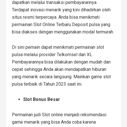
dapatkan melalui transaksi pembayarannya.
Terdapat inovasi menarik yang kini dihadirkan oleh
situs resmi terpercaya. Anda bisa menikmati
permainan Slot Online Terbaru Deposit pulsa yang
bisa diakses dengan menggunakan modal termurah.
Di sini pemain dapat menikmati permainan slot
pulsa melalui provider Telkomsel dan XL.
Pembayarannya bisa dilakukan dengan mudah dan
cepat sehingga Anda akan mendapatkan hiburan
yang menarik secara langsung. Mainkan game slot
pulsa terbaik di Tahun 2023 saat ini.
Slot Bonus Besar
Permainan judi Slot online menjadi rekomendasi
game menarik yang bisa Anda coba karena