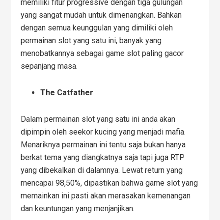
memiliki fitur progressive dengan tiga gulungan
yang sangat mudah untuk dimenangkan. Bahkan
dengan semua keunggulan yang dimiliki oleh
permainan slot yang satu ini, banyak yang
menobatkannya sebagai game slot paling gacor
sepanjang masa.
The Catfather
Dalam permainan slot yang satu ini anda akan
dipimpin oleh seekor kucing yang menjadi mafia.
Menariknya permainan ini tentu saja bukan hanya
berkat tema yang diangkatnya saja tapi juga RTP
yang dibekalkan di dalamnya. Lewat return yang
mencapai 98,50%, dipastikan bahwa game slot yang
memainkan ini pasti akan merasakan kemenangan
dan keuntungan yang menjanjikan.