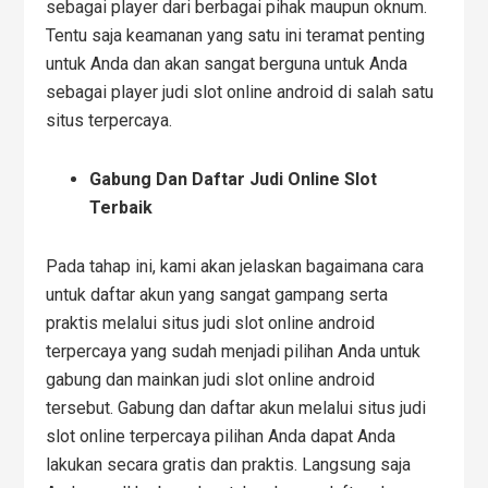
sebagai player dari berbagai pihak maupun oknum.
Tentu saja keamanan yang satu ini teramat penting
untuk Anda dan akan sangat berguna untuk Anda
sebagai player judi slot online android di salah satu
situs terpercaya.
Gabung Dan Daftar Judi Online Slot
Terbaik
Pada tahap ini, kami akan jelaskan bagaimana cara
untuk daftar akun yang sangat gampang serta
praktis melalui situs judi slot online android
terpercaya yang sudah menjadi pilihan Anda untuk
gabung dan mainkan judi slot online android
tersebut. Gabung dan daftar akun melalui situs judi
slot online terpercaya pilihan Anda dapat Anda
lakukan secara gratis dan praktis. Langsung saja