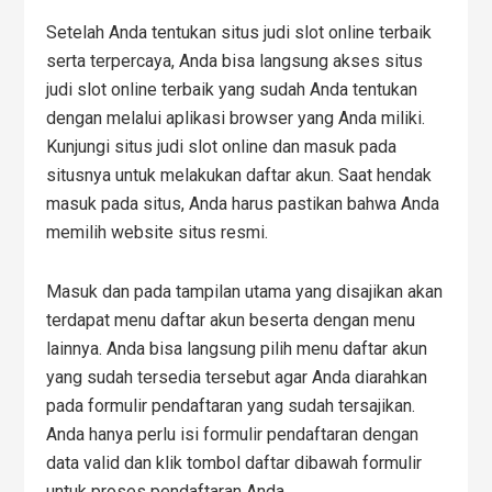
Setelah Anda tentukan situs judi slot online terbaik
serta terpercaya, Anda bisa langsung akses situs
judi slot online terbaik yang sudah Anda tentukan
dengan melalui aplikasi browser yang Anda miliki.
Kunjungi situs judi slot online dan masuk pada
situsnya untuk melakukan daftar akun. Saat hendak
masuk pada situs, Anda harus pastikan bahwa Anda
memilih website situs resmi.
Masuk dan pada tampilan utama yang disajikan akan
terdapat menu daftar akun beserta dengan menu
lainnya. Anda bisa langsung pilih menu daftar akun
yang sudah tersedia tersebut agar Anda diarahkan
pada formulir pendaftaran yang sudah tersajikan.
Anda hanya perlu isi formulir pendaftaran dengan
data valid dan klik tombol daftar dibawah formulir
untuk proses pendaftaran Anda.