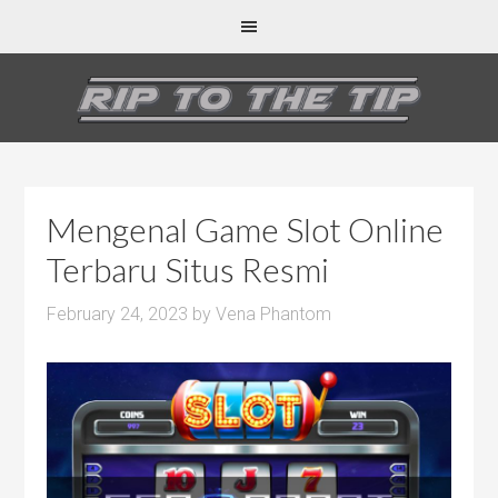
Mengenal Game Slot Online
Terbaru Situs Resmi
February 24, 2023
by
Vena Phantom