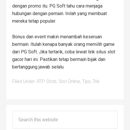
dengan promo itu. PG Soft tahu cara menjaga
hubungan dengan pemain. Inilah yang membuat
mereka tetap populer.
Bonus dan event makin menambah keseruan
bermain. Itulah kenapa banyak orang memilih game
dari PG Soft. Jika tertarik, coba lewat link situs slot
gacor hari ini. Pastikan tetap bermain bijak dan
bertanggung jawab selalu.
Filed Under:
RTP Slots
,
Slot Online
,
Tips
,
Trik