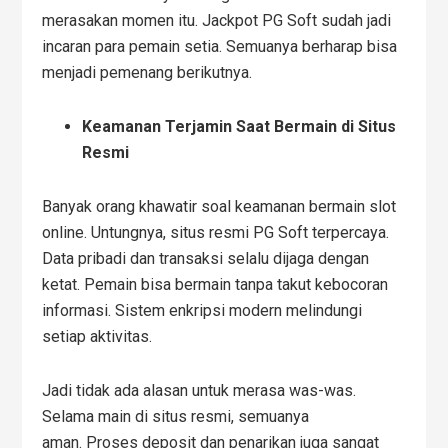
merasakan momen itu. Jackpot PG Soft sudah jadi
incaran para pemain setia. Semuanya berharap bisa
menjadi pemenang berikutnya.
Keamanan Terjamin Saat Bermain di Situs
Resmi
Banyak orang khawatir soal keamanan bermain slot
online. Untungnya, situs resmi PG Soft terpercaya.
Data pribadi dan transaksi selalu dijaga dengan
ketat. Pemain bisa bermain tanpa takut kebocoran
informasi.
Sistem enkripsi modern melindungi
setiap aktivitas.
Jadi tidak ada alasan untuk merasa was-was.
Selama main di situs resmi, semuanya
aman.
Proses deposit dan penarikan juga sangat