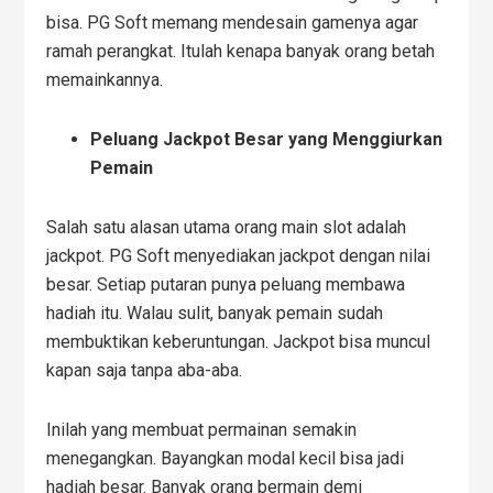
bisa. PG Soft memang mendesain gamenya agar
ramah perangkat. Itulah kenapa banyak orang betah
memainkannya.
Peluang Jackpot Besar yang Menggiurkan
Pemain
Salah satu alasan utama orang main slot adalah
jackpot. PG Soft menyediakan jackpot dengan nilai
besar. Setiap putaran punya peluang membawa
hadiah itu.
Walau sulit, banyak pemain sudah
membuktikan keberuntungan. Jackpot bisa muncul
kapan saja tanpa aba-aba.
Inilah yang membuat permainan semakin
menegangkan.
Bayangkan modal kecil bisa jadi
hadiah besar. Banyak orang bermain demi