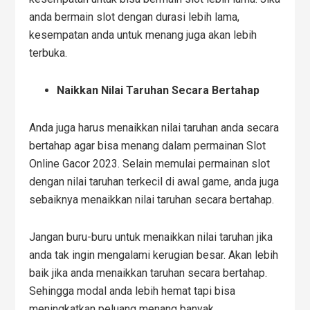
anda bermain slot dengan durasi lebih lama,
kesempatan anda untuk menang juga akan lebih
terbuka.
Naikkan Nilai Taruhan Secara Bertahap
Anda juga harus menaikkan nilai taruhan anda secara
bertahap agar bisa menang dalam permainan Slot
Online Gacor 2023. Selain memulai permainan slot
dengan nilai taruhan terkecil di awal game, anda juga
sebaiknya menaikkan nilai taruhan secara bertahap.
Jangan buru-buru untuk menaikkan nilai taruhan jika
anda tak ingin mengalami kerugian besar. Akan lebih
baik jika anda menaikkan taruhan secara bertahap.
Sehingga modal anda lebih hemat tapi bisa
meningkatkan peluang menang banyak.