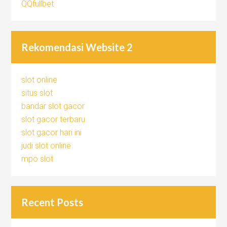
QQfullbet
Rekomendasi Website 2
slot online
situs slot
bandar slot gacor
slot gacor terbaru
slot gacor hari ini
judi slot online
mpo slot
Recent Posts