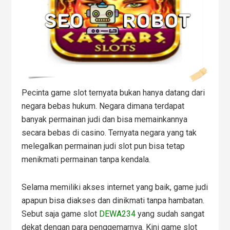
Pecinta game slot ternyata bukan hanya datang dari
negara bebas hukum. Negara dimana terdapat
banyak permainan judi dan bisa memainkannya
secara bebas di casino. Ternyata negara yang tak
melegalkan permainan judi slot pun bisa tetap
menikmati permainan tanpa kendala.
Selama memiliki akses internet yang baik, game judi
apapun bisa diakses dan dinikmati tanpa hambatan.
Sebut saja game slot
DEWA234
yang sudah sangat
dekat dengan para penggemarnya. Kini game slot