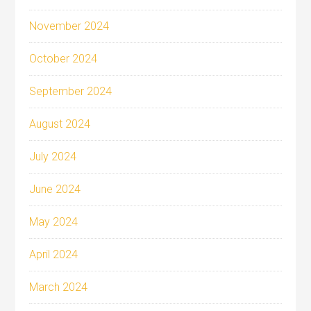
November 2024
October 2024
September 2024
August 2024
July 2024
June 2024
May 2024
April 2024
March 2024