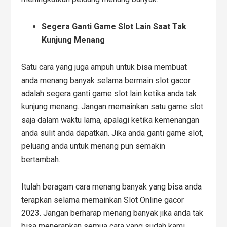
Segera Ganti Game Slot Lain Saat Tak
Kunjung Menang
Satu cara yang juga ampuh untuk bisa membuat
anda menang banyak selama bermain slot gacor
adalah segera ganti game slot lain ketika anda tak
kunjung menang. Jangan memainkan satu game slot
saja dalam waktu lama, apalagi ketika kemenangan
anda sulit anda dapatkan. Jika anda ganti game slot,
peluang anda untuk menang pun semakin
bertambah.
Itulah beragam cara menang banyak yang bisa anda
terapkan selama memainkan Slot Online gacor
2023. Jangan berharap menang banyak jika anda tak
bisa menerapkan semua cara yang sudah kami