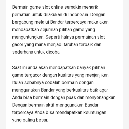
Bermain game slot online semakin menarik
perhatian untuk dilakukan di Indonesia. Dengan
bergabung melalui Bandar terpercaya maka akan
mendapatkan sejumlah pilihan game yang
menguntungkan. Seperti halnya permainan slot
gacor yang mana menjadi taruhan terbaik dan
sederhana untuk dicoba.
Saat ini anda akan mendapatkan banyak pilihan
game tergacor dengan kualitas yang menjanjikan.
Itulah sebabnya cobalah bermain dengan
menggunakan Bandar yang berkualitas baik agar
Anda bisa bermain dengan puas dan menyenangkan.
Dengan bermain aktif menggunakan Bandar
terpercaya Anda bisa mendapatkan keuntungan
yang paling besar.