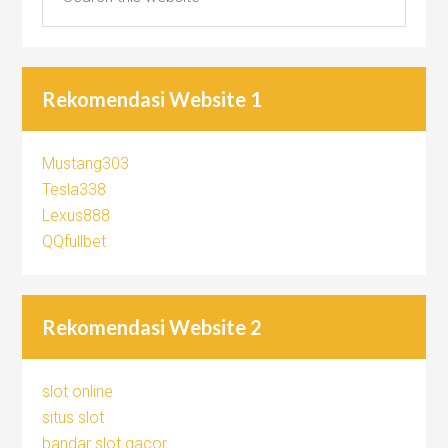
Rekomendasi Website 1
Mustang303
Tesla338
Lexus888
QQfullbet
Rekomendasi Website 2
slot online
situs slot
bandar slot gacor