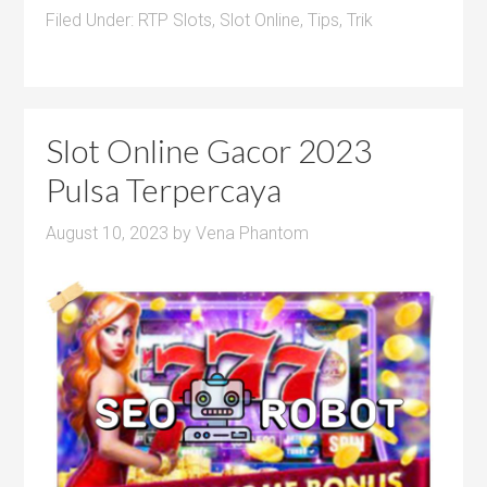
Filed Under:
RTP Slots
,
Slot Online
,
Tips
,
Trik
Slot Online Gacor 2023
Pulsa Terpercaya
August 10, 2023
by
Vena Phantom