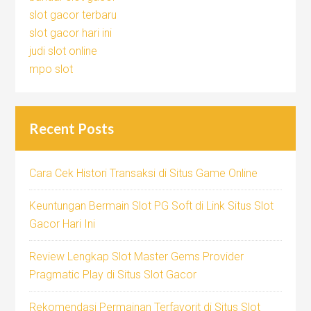
slot gacor terbaru
slot gacor hari ini
judi slot online
mpo slot
Recent Posts
Cara Cek Histori Transaksi di Situs Game Online
Keuntungan Bermain Slot PG Soft di Link Situs Slot
Gacor Hari Ini
Review Lengkap Slot Master Gems Provider
Pragmatic Play di Situs Slot Gacor
Rekomendasi Permainan Terfavorit di Situs Slot