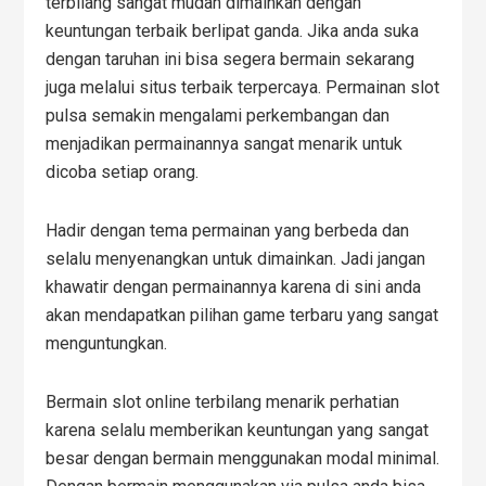
terbilang sangat mudah dimainkan dengan
keuntungan terbaik berlipat ganda. Jika anda suka
dengan taruhan ini bisa segera bermain sekarang
juga melalui situs terbaik terpercaya. Permainan slot
pulsa semakin mengalami perkembangan dan
menjadikan permainannya sangat menarik untuk
dicoba setiap orang.
Hadir dengan tema permainan yang berbeda dan
selalu menyenangkan untuk dimainkan.
Jadi jangan
khawatir dengan permainannya karena di sini anda
akan mendapatkan pilihan game terbaru yang sangat
menguntungkan.
Bermain slot online terbilang menarik perhatian
karena selalu memberikan keuntungan yang sangat
besar dengan bermain menggunakan modal minimal.