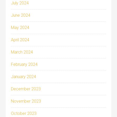
July 2024
June 2024
May 2024
April 2024
March 2024
February 2024
January 2024
December 2023
November 2023
October 2023