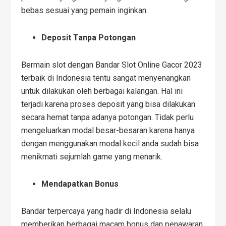
bebas sesuai yang pemain inginkan.
Deposit Tanpa Potongan
Bermain slot dengan Bandar Slot Online Gacor 2023
terbaik di Indonesia tentu sangat menyenangkan
untuk dilakukan oleh berbagai kalangan. Hal ini
terjadi karena proses deposit yang bisa dilakukan
secara hemat tanpa adanya potongan. Tidak perlu
mengeluarkan modal besar-besaran karena hanya
dengan menggunakan modal kecil anda sudah bisa
menikmati sejumlah game yang menarik.
Mendapatkan Bonus
Bandar terpercaya yang hadir di Indonesia selalu
memberikan berbagai macam bonus dan penawaran.