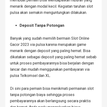
membuat pemain bisa Mendapatkan hiburan yang
menarik dengan modal kecil. Kegiatan taruhan slot
pulsa akan semakin menguntungkan dilakukan.
Deposit Tanpa Potongan
Banyak yang sudah memilih bermain Slot Online
Gacor 2023 via pulsa karena merupakan game
menarik dengan deposit yang paling hemat. Bisa
dikatakan sebagai deposit yang paling hemat sebab
untuk proses pembayarannya bisa berjalan dengan
lancar dan mudah menggunakan pembayaran via
pulsa Telkomsel dan XL.
Di sini para pemain bisa menikmati permainan slot
tanpa potongan biaya sehingga proses
pembayarannya akan berlangsung secara praktis