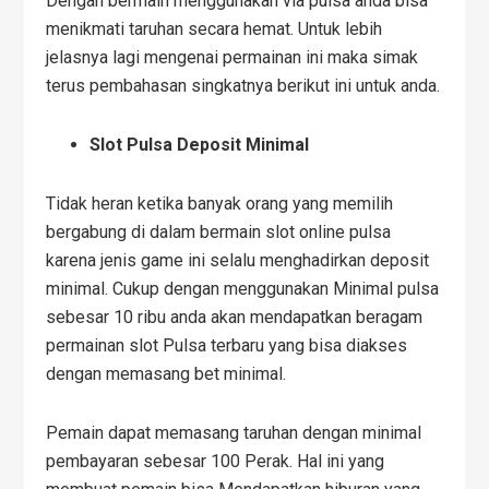
Dengan bermain menggunakan via pulsa anda bisa
menikmati taruhan secara hemat. Untuk lebih
jelasnya lagi mengenai permainan ini maka simak
terus pembahasan singkatnya berikut ini untuk anda.
Slot Pulsa Deposit Minimal
Tidak heran ketika banyak orang yang memilih
bergabung di dalam bermain slot online pulsa
karena jenis game ini selalu menghadirkan deposit
minimal. Cukup dengan menggunakan Minimal pulsa
sebesar 10 ribu anda akan mendapatkan beragam
permainan slot Pulsa terbaru yang bisa diakses
dengan memasang bet minimal.
Pemain dapat memasang taruhan dengan minimal
pembayaran sebesar 100 Perak. Hal ini yang