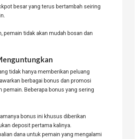
ckpot besar yang terus bertambah seiring
n.
n, pemain tidak akan mudah bosan dan
 Menguntungkan
ang tidak hanya memberikan peluang
nawarkan berbagai bonus dan promosi
eh pemain. Beberapa bonus yang sering
namanya bonus ini khusus diberikan
ukan deposit pertama kalinya.
lian dana untuk pemain yang mengalami