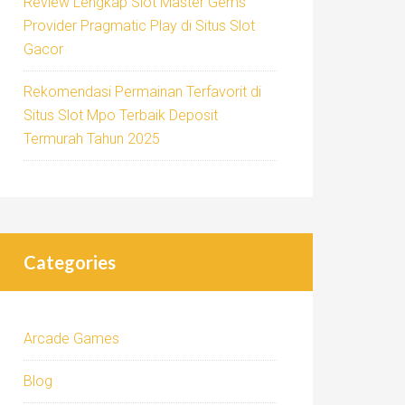
Review Lengkap Slot Master Gems
Provider Pragmatic Play di Situs Slot
Gacor
Rekomendasi Permainan Terfavorit di
Situs Slot Mpo Terbaik Deposit
Termurah Tahun 2025
Categories
Arcade Games
Blog