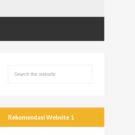
Rekomendasi Website 1