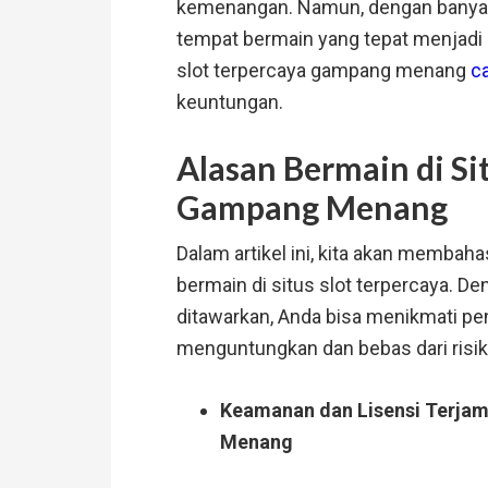
kemenangan.
Namun, dengan banyakn
tempat bermain yang tepat menjadi h
slot terpercaya gampang menang
c
keuntungan.
Alasan Bermain di Si
Gampang Menang
Dalam artikel ini, kita akan memba
bermain di situs slot terpercaya.
ditawarkan, Anda bisa menikmati pe
menguntungkan dan bebas dari risik
Keamanan dan Lisensi Terjam
Menang