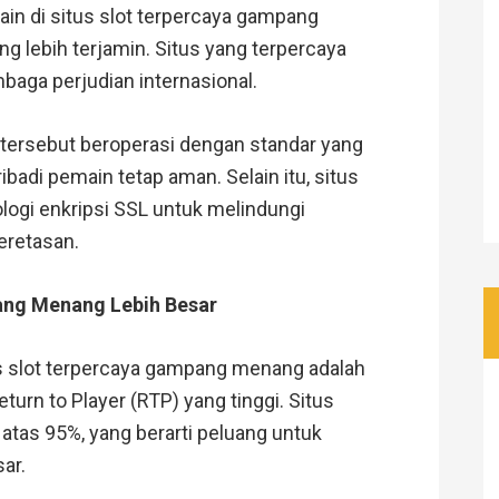
in di situs slot terpercaya gampang
 lebih terjamin. Situs yang terpercaya
mbaga perjudian internasional.
 tersebut beroperasi dengan standar yang
ibadi pemain tetap aman. Selain itu, situs
ogi enkripsi SSL untuk melindungi
eretasan.
uang Menang Lebih Besar
tus slot terpercaya gampang menang adalah
urn to Player (RTP) yang tinggi. Situs
 atas 95%, yang berarti peluang untuk
ar.