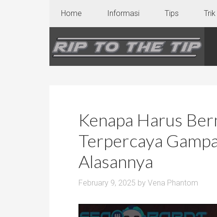
Home
Informasi
Tips
Trik
Kenapa Harus Berma
Terpercaya Gampa
Alasannya
February 9, 2025
by
Vena Phantom