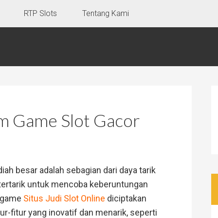
RTP Slots
Tentang Kami
am Game Slot Gacor
ah besar adalah sebagian dari daya tarik
tertarik untuk mencoba keberuntungan
a game
Situs Judi Slot Online
diciptakan
r-fitur yang inovatif dan menarik, seperti