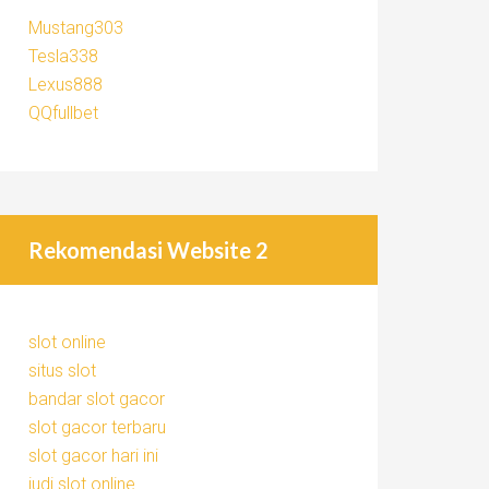
Mustang303
Tesla338
Lexus888
QQfullbet
Rekomendasi Website 2
slot online
situs slot
bandar slot gacor
slot gacor terbaru
slot gacor hari ini
judi slot online