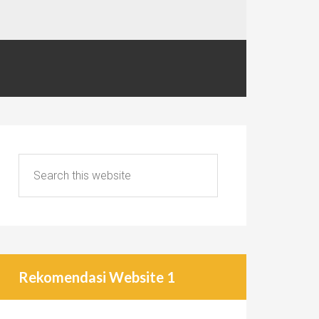
Rekomendasi Website 1