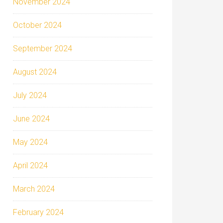
November 2024
October 2024
September 2024
August 2024
July 2024
June 2024
May 2024
April 2024
March 2024
February 2024