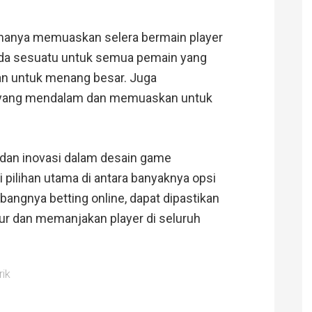
k hanya memuaskan selera bermain player
da sesuatu untuk semua pemain yang
n untuk menang besar.
Juga
 yang mendalam dan memuaskan untuk
 dan inovasi dalam desain game
pilihan utama di antara banyaknya opsi
angnya betting online, dapat dipastikan
ur dan memanjakan player di seluruh
rik