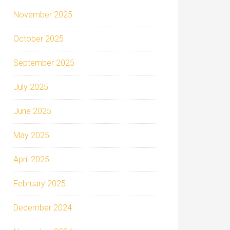
November 2025
October 2025
September 2025
July 2025
June 2025
May 2025
April 2025
February 2025
December 2024