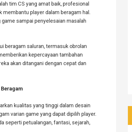
dalah tim CS yang amat baik, profesional
tuk membantu player dalam beragam hal.
g game sampai penyelesaian masalah
ui beragam saluran, termasuk obrolan
ng memberikan kepercayaan tambahan
eka akan ditangani dengan cepat dan
g Beragam
rkan kualitas yang tinggi dalam desain
gam varian game yang dapat dipilih player.
 seperti petualangan, fantasi, sejarah,