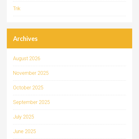
Trik
Archives
August 2026
November 2025
October 2025
September 2025
July 2025
June 2025