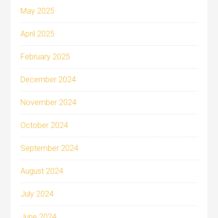
May 2025
April 2025
February 2025
December 2024
November 2024
October 2024
September 2024
August 2024
July 2024
June 2024