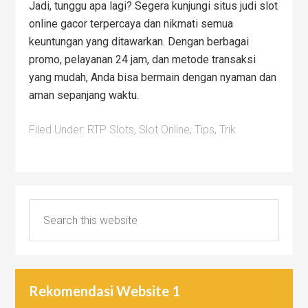
Jadi, tunggu apa lagi? Segera kunjungi situs judi slot
online gacor terpercaya dan nikmati semua
keuntungan yang ditawarkan. Dengan berbagai
promo, pelayanan 24 jam, dan metode transaksi
yang mudah, Anda bisa bermain dengan nyaman dan
aman sepanjang waktu.
Filed Under:
RTP Slots
,
Slot Online
,
Tips
,
Trik
Rekomendasi Website 1