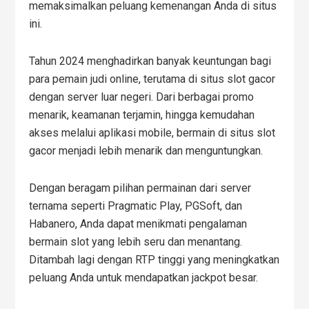
memaksimalkan peluang kemenangan Anda di situs
ini.
Tahun 2024 menghadirkan banyak keuntungan bagi
para pemain judi online, terutama di situs slot gacor
dengan server luar negeri. Dari berbagai promo
menarik, keamanan terjamin, hingga kemudahan
akses melalui aplikasi mobile, bermain di situs slot
gacor menjadi lebih menarik dan menguntungkan.
Dengan beragam pilihan permainan dari server
ternama seperti Pragmatic Play, PGSoft, dan
Habanero, Anda dapat menikmati pengalaman
bermain slot yang lebih seru dan menantang.
Ditambah lagi dengan RTP tinggi yang meningkatkan
peluang Anda untuk mendapatkan jackpot besar.