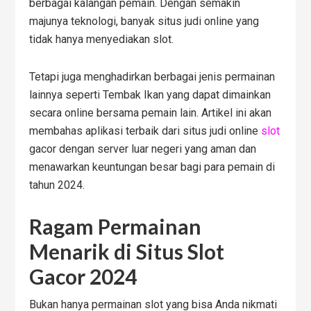
berbagai kalangan pemain.
Dengan semakin
majunya teknologi, banyak situs judi online yang
tidak hanya menyediakan slot.
Tetapi juga menghadirkan berbagai jenis permainan
lainnya seperti Tembak Ikan yang dapat dimainkan
secara online bersama pemain lain.
Artikel ini akan
membahas aplikasi terbaik dari situs judi online
slot
gacor dengan server luar negeri yang aman dan
menawarkan keuntungan besar bagi para pemain di
tahun 2024.
Ragam Permainan
Menarik di Situs Slot
Gacor 2024
Bukan hanya permainan slot yang bisa Anda nikmati