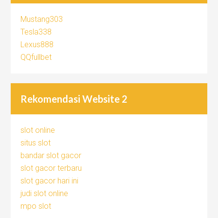
Mustang303
Tesla338
Lexus888
QQfullbet
Rekomendasi Website 2
slot online
situs slot
bandar slot gacor
slot gacor terbaru
slot gacor hari ini
judi slot online
mpo slot