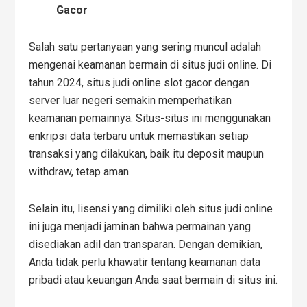
Gacor
Salah satu pertanyaan yang sering muncul adalah
mengenai keamanan bermain di situs judi online. Di
tahun 2024, situs judi online slot gacor dengan
server luar negeri semakin memperhatikan
keamanan pemainnya.
Situs-situs ini menggunakan
enkripsi data terbaru untuk memastikan setiap
transaksi yang dilakukan, baik itu deposit maupun
withdraw, tetap aman.
Selain itu, lisensi yang dimiliki oleh situs judi online
ini juga menjadi jaminan bahwa permainan yang
disediakan adil dan transparan. Dengan demikian,
Anda tidak perlu khawatir tentang keamanan data
pribadi atau keuangan Anda saat bermain di situs ini.