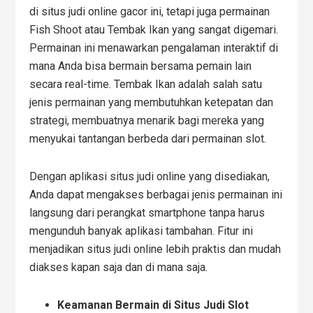
di situs judi online gacor ini, tetapi juga permainan
Fish Shoot atau Tembak Ikan yang sangat digemari.
Permainan ini menawarkan pengalaman interaktif di
mana Anda bisa bermain bersama pemain lain
secara real-time. Tembak Ikan adalah salah satu
jenis permainan yang membutuhkan ketepatan dan
strategi, membuatnya menarik bagi mereka yang
menyukai tantangan berbeda dari permainan slot.
Dengan aplikasi situs judi online yang disediakan,
Anda dapat mengakses berbagai jenis permainan ini
langsung dari perangkat smartphone tanpa harus
mengunduh banyak aplikasi tambahan. Fitur ini
menjadikan situs judi online lebih praktis dan mudah
diakses kapan saja dan di mana saja.
Keamanan Bermain di Situs Judi Slot